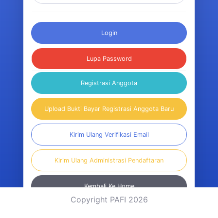
Login
Lupa Password
Registrasi Anggota
Upload Bukti Bayar Registrasi Anggota Baru
Kirim Ulang Verifikasi Email
Kirim Ulang Administrasi Pendaftaran
Kembali Ke Home
Copyright PAFI 2026